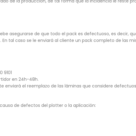
ado de la producción, de tal forma que la incidencia le reste p
debe asegurarse de que todo el pack es defectuoso, es decir, 
En tal caso se le enviará al cliente un pack completo de las m
0 9101
rtidor en 24h-48h.
te enviará el reemplazo de las láminas que considere defectuos
causa de defectos del plotter o la aplicación: