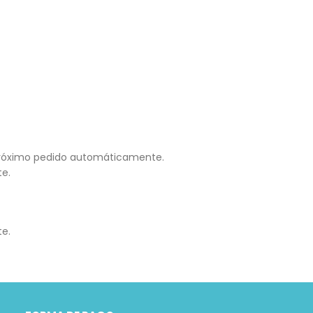
 próximo pedido automáticamente.
te.
te.