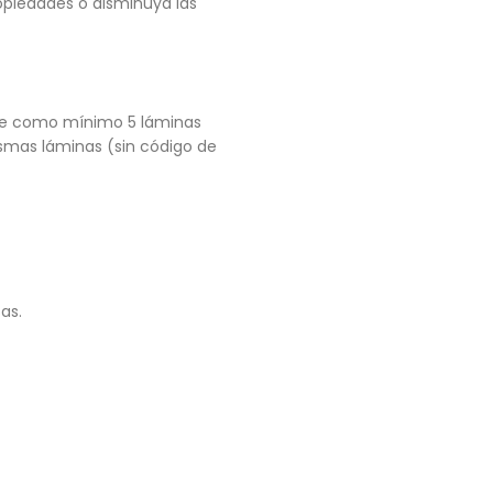
ropiedades o disminuya las
que como mínimo 5 láminas
ismas láminas (sin código de
as.