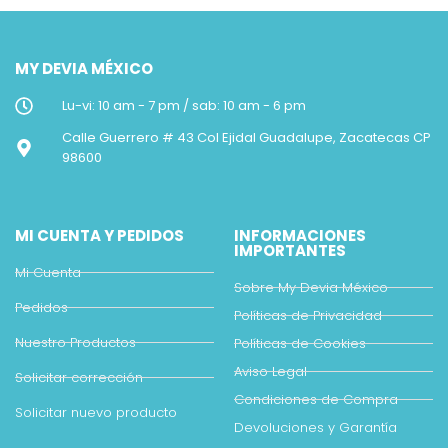
MY DEVIA MÉXICO
Lu-vi: 10 am - 7 pm / sab: 10 am - 6 pm
Calle Guerrero # 43 Col Ejidal Guadalupe, Zacatecas CP
98600
MI CUENTA Y PEDIDOS
INFORMACIONES
IMPORTANTES
Mi Cuenta
Sobre My Devia México
Pedidos
Políticas de Privacidad
Nuestro Productos
Políticas de Cookies
Aviso Legal
Solicitar corrección
Condiciones de Compra
Solicitar nuevo producto
Devoluciones y Garantía