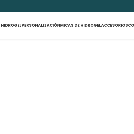
 HIDROGEL
PERSONALIZACIÓN
MICAS DE HIDROGEL
ACCESORIOS
CO