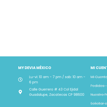
MY DEVIA MÉXICO
MI CUEN
Lu-vi: 10 am - 7 pm / sab: 10 am -
Mi Cuent
6 pm
Pedidos
Calle Guerrero # 43 Col Ejidal
Guadalupe, Zacatecas CP 98600
Nuestro 
Solicitar 