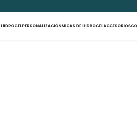
 HIDROGEL
PERSONALIZACIÓN
MICAS DE HIDROGEL
ACCESORIOS
CO