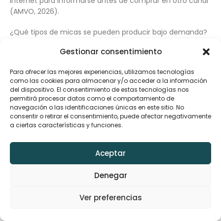
internet para informarse antes de comprar en otro canal
(AMVO, 2026).
¿Qué tipos de micas se pueden producir bajo demanda?
La variedad depende del equipo, la base de cortes y los
Gestionar consentimiento
consumibles disponibles. En una operación bien
configurada se pueden ofrecer opciones HD
Para ofrecer las mejores experiencias, utilizamos tecnologías
transparentes, mate, privacidad, acabados flexibles y
como las cookies para almacenar y/o acceder a la información
materiales diseñados para diferentes superficies
del dispositivo. El consentimiento de estas tecnologías nos
compatibles. La ventaja no es únicamente cortar una
permitirá procesar datos como el comportamiento de
forma.
navegación o las identificaciones únicas en este sitio. No
consentir o retirar el consentimiento, puede afectar negativamente
a ciertas características y funciones.
También consiste en adaptar la oferta al uso del cliente
sin multiplicar referencias precortadas. Antes de
desplegar el plotter de hidrogel para tiendas, valide
Aceptar
compatibilidad, calidad del material, precisión del corte,
instrucciones de instalación y archivos para los modelos
Denegar
más vendidos. El 91% de los compradores usa medios
digitales para informarse antes de decidir, por lo que la
Ver preferencias
descripción de cada acabado debe ser clara y verificable
(AMVO, 2026).