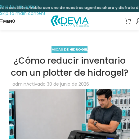
Skip to navigation
les, habla con uno de nuestros agentes ahora y disfruta de muchos 
Skip to main content
MENÚ
MICAS DE HIDROGEL
¿Cómo reducir inventario
con un plotter de hidrogel?
admin
Activado 30 de junio de 2026