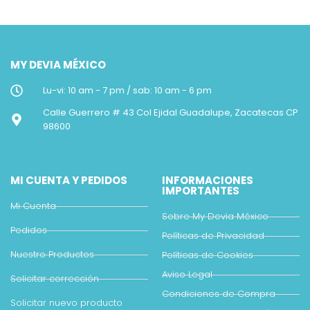
MY DEVIA MÉXICO
Lu-vi: 10 am - 7 pm / sab: 10 am - 6 pm
Calle Guerrero # 43 Col Ejidal Guadalupe, Zacatecas CP
98600
MI CUENTA Y PEDIDOS
INFORMACIONES
IMPORTANTES
Mi Cuenta
Sobre My Devia México
Pedidos
Políticas de Privacidad
Nuestro Productos
Políticas de Cookies
Aviso Legal
Solicitar corrección
Condiciones de Compra
Solicitar nuevo producto