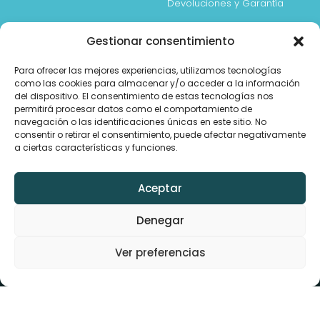
Devoluciones y Garantía
Gestionar consentimiento
FORMA DE PAGO
Para ofrecer las mejores experiencias, utilizamos tecnologías
como las cookies para almacenar y/o acceder a la información
del dispositivo. El consentimiento de estas tecnologías nos
permitirá procesar datos como el comportamiento de
navegación o las identificaciones únicas en este sitio. No
consentir o retirar el consentimiento, puede afectar negativamente
a ciertas características y funciones.
Aceptar
Denegar
Ver preferencias
Copyright © 2020 DEVIA | Copyright by S&T (HK) GROUP
GO.,LTD All Rights Reserved - TELEFONIA MOVIL TMA100714FF1
W3C
AM9 Digital