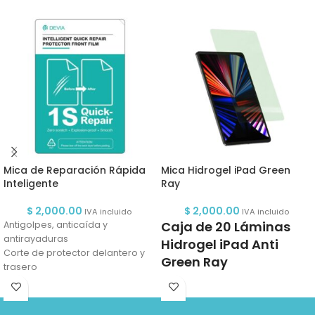
Mica de Reparación Rápida
Mica Hidrogel iPad Green
Inteligente
Ray
$
2,000.00
$
2,000.00
IVA incluido
IVA incluido
Caja de 20 Láminas
Antigolpes, anticaída y
antirayaduras
Hidrogel iPad Anti
Corte de protector delantero y
Green Ray
trasero
Alta duración y protección de la
Protege la vista de los rayos
pantalla
azules de las pantallas
Nuestras micas sólo son
Antigolpes, anticaída y