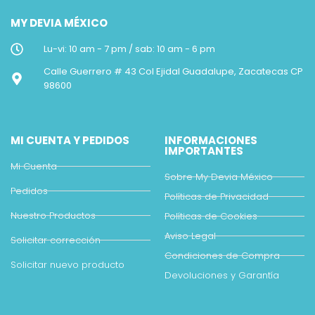
compatibles con nuestro Plotter
antirayaduras
MY DEVIA MÉXICO
de corte.
Corte de protector delantero
Alta duración y protección de la
Lu-vi: 10 am - 7 pm / sab: 10 am - 6 pm
pantalla
Calle Guerrero # 43 Col Ejidal Guadalupe, Zacatecas CP
98600
MI CUENTA Y PEDIDOS
INFORMACIONES
IMPORTANTES
Mi Cuenta
Sobre My Devia México
Pedidos
Políticas de Privacidad
Nuestro Productos
Políticas de Cookies
Aviso Legal
Solicitar corrección
Condiciones de Compra
Solicitar nuevo producto
Devoluciones y Garantía