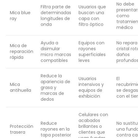
No debe
Filtra parte de
Usuarios que
presentar
Mica blue
determinadas
buscan una
como
ray
longitudes de
capa con
tratamie
onda
filtro óptico
médico
Ayuda a
Equipos con
No repara
Mica de
disimular
rayones
cristal rot
reparación
micro marcas
superficiales
daños
rápida
compatibles
leves
profundo
Reduce la
Usuarios
El
apariencia de
Mica
intensivos y
recubrimi
grasa y
antihuella
equipos de
se desgas
marcas de
exhibición
con el ti
dedos
Celulares con
acabados
Reduce
No sustit
Protección
brillantes o
rayones en la
una fund
trasera
clientes que
tapa posterior
contra ca
usan fundas