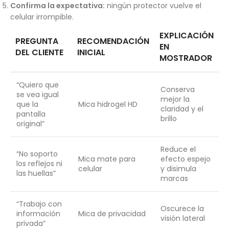
Confirma la expectativa:
ningún protector vuelve el
celular irrompible.
EXPLICACIÓN
PREGUNTA
RECOMENDACIÓN
EN
DEL CLIENTE
INICIAL
MOSTRADOR
“Quiero que
Conserva
se vea igual
mejor la
que la
Mica hidrogel HD
claridad y el
pantalla
brillo
original”
Reduce el
“No soporto
Mica mate para
efecto espejo
los reflejos ni
celular
y disimula
las huellas”
marcas
“Trabajo con
Oscurece la
información
Mica de privacidad
visión lateral
privada”