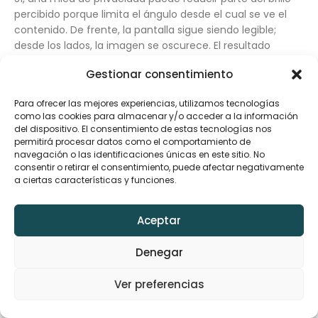
percibido porque limita el ángulo desde el cual se ve el
contenido. De frente, la pantalla sigue siendo legible;
desde los lados, la imagen se oscurece. El resultado
cambia según la calidad del filtro, el brillo configurado y el
Gestionar consentimiento
modelo del celular. Antes de venderla, explica este
intercambio: ofrece mayor discreción en transporte,
Para ofrecer las mejores experiencias, utilizamos tecnologías
oficina o mostrador, pero puede exigir aumentar un poco
como las cookies para almacenar y/o acceder a la información
el brillo del equipo.
del dispositivo. El consentimiento de estas tecnologías nos
permitirá procesar datos como el comportamiento de
¿La mica blue ray protege
navegación o las identificaciones únicas en este sitio. No
consentir o retirar el consentimiento, puede afectar negativamente
realmente los ojos?
a ciertas características y funciones.
Una mica blue ray está diseñada para filtrar una parte de
Aceptar
determinadas longitudes de onda y puede modificar el
tono o el reflejo de la pantalla, pero no debe venderse
Denegar
como tratamiento médico ni como garantía contra daño
ocular. Para reducir la fatiga digital también influyen la
Ver preferencias
distancia, la iluminación, el parpadeo y los descansos. La
recomendación responsable es revisar la ficha técnica