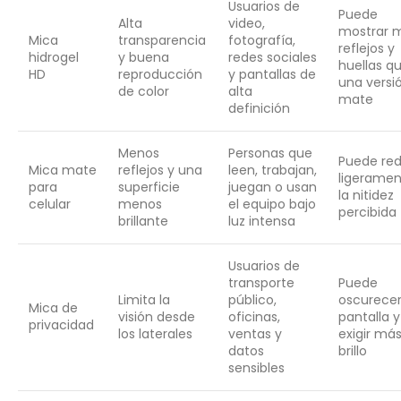
Usuarios de
Puede
Alta
video,
mostrar 
Mica
transparencia
fotografía,
reflejos y
hidrogel
y buena
redes sociales
huellas q
HD
reproducción
y pantallas de
una versi
de color
alta
mate
definición
Menos
Personas que
Puede red
Mica mate
reflejos y una
leen, trabajan,
ligerame
para
superficie
juegan o usan
la nitidez
celular
menos
el equipo bajo
percibida
brillante
luz intensa
Usuarios de
transporte
Puede
Limita la
público,
oscurecer
Mica de
visión desde
oficinas,
pantalla y
privacidad
los laterales
ventas y
exigir má
datos
brillo
sensibles