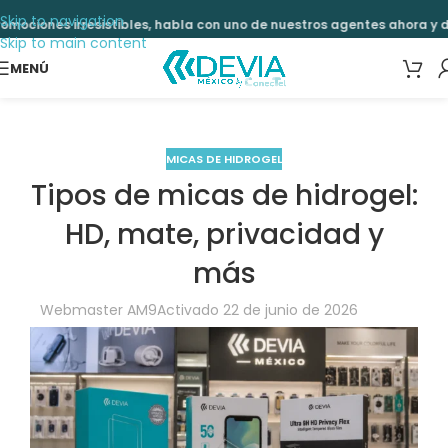
Skip to navigation
tibles, habla con uno de nuestros agentes ahora y disfruta de much
Skip to main content
MENÚ
MICAS DE HIDROGEL
Tipos de micas de hidrogel:
HD, mate, privacidad y
más
Webmaster AM9
Activado 22 de junio de 2026